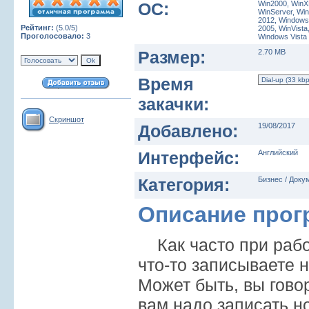
ОС:
Win2000, WinX
WinServer, Wi
2012, Windows 
Рейтинг:
(5.0/5)
2005, WinVista
Проголосовало:
3
Windows Vist
Размер:
2.70 MB
Время
закачки:
Скриншот
Добавлено:
19/08/2017
Интерфейс:
Английский
Категория:
Бизнес / Доку
Описание про
Как часто при рабо
что-то записываете 
Может быть, вы гово
вам надо записать н