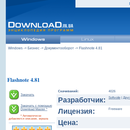
Windows
->
Бизнес
->
Документооборот
-> Flashnote 4.81
Flashnote 4.81
Скачиваний:
4026
Закачать
Разработчик:
Softvoile
|
Друг
Закачать с помощью
Лицензия:
Freeware
Download Master *
* Автоматически
добавляется описание, зеркала
Цена: