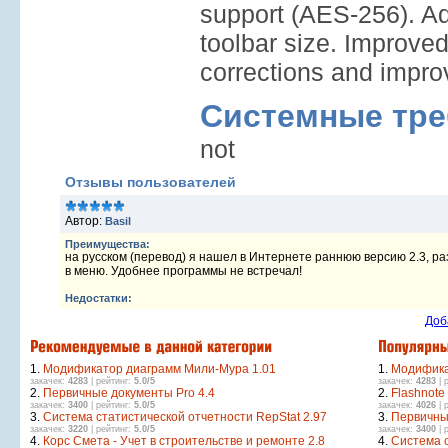
support (AES-256). A
toolbar size. Improved:
corrections and impr
Системные тре
not
Отзывы пользователей
Автор:
Basil
Преимущества:
на русском (перевод) я нашел в Интернете раннюю версию 2.3, раз
в меню. Удобнее программы не встречал!
Недостатки:
Доб
1.
Модификатор диаграмм Мили-Мура 1.01
1.
Модифика
закачек:
4283
| рейтинг:
5.0/5
закачек:
4283
| 
2.
Первичные документы Pro 4.4
2.
Flashnote
закачек:
3400
| рейтинг:
5.0/5
закачек:
4026
| 
3.
Система статистической отчетности RepStat 2.97
3.
Первичны
закачек:
3220
| рейтинг:
5.0/5
закачек:
3400
| 
4.
Корс Смета - Учет в строительстве и ремонте 2.8
4.
Система с