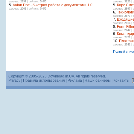
закачек:
2997
| рейтинг:
5.0/5
закачек:
3220
| 
5.
Valon.Doc - быстрая работа с документами 1.0
5.
Корс Смет
закачек:
2001
| рейтинг:
5.0/5
закачек:
2997
| 
6.
Технологи
закачек:
2877
| 
7.
Входящие
закачек:
2816
| 
8.
Form Filler
закачек:
2642
| 
9.
Командиро
закачек:
2421
| 
10.
Платежн
закачек:
2341
| 
Полный спис
Copyright © 2005-2023
Download.in.UA
. All rights reserved.
Privacy
|
Правила использования
|
Реклама
|
Наши баннеры
|
Контакты
|